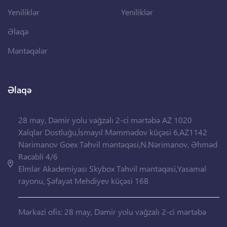
Yeniliklər
Yeniliklər
Əlaqə
Məntəqələr
Əlaqə
28 may, Dəmir yolu vağzalı 2-ci mərtəbə AZ 1020
Xalqlar Dostluğu,İsmayıl Məmmədov küçəsi 6,AZ1142
Nərimanov Goex Təhvil məntəqəsi,N.Nərimanov, Əhməd
Rəcəbli 4/6
Elmlər Akademiyası Skybox Təhvil məntəqəsi,Yasamal
rayonu, Şəfayət Mehdiyev küçəsi 16B
Mərkəzi ofis: 28 may, Dəmir yolu vağzalı 2-ci mərtəbə