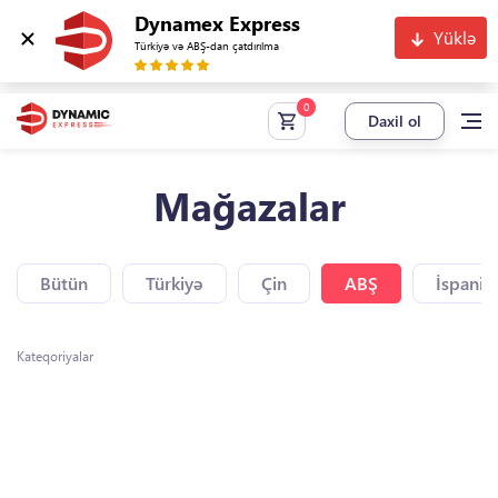
Dynamex Express
Yüklə
Türkiyə və ABŞ-dan çatdırılma
Daxil ol
Mağazalar
Bütün
Türkiyə
Çin
ABŞ
İspaniy
Kateqoriyalar