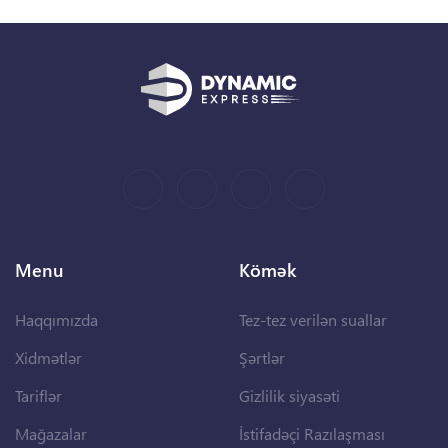
Menu
Kömək
Haqqımızda
Tez-tez verilən suallar
Xidmətlər
Şərtlər
Tariflər
Gizlilik siyasəti
Mağazalar
İstifadəçi Razılaşması