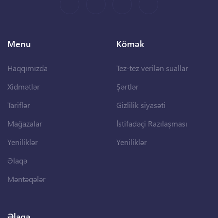
Menu
Kömək
Haqqımızda
Tez-tez verilən suallar
Xidmətlər
Şərtlər
Tariflər
Gizlilik siyasəti
Mağazalar
İstifadəçi Razılaşması
Yeniliklər
Yeniliklər
Əlaqə
Məntəqələr
Əlaqə