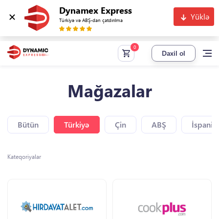
Dynamex Express
Yüklə
Türkiyə və ABŞ-dan çatdırılma
Daxil ol
Mağazalar
Bütün
Türkiyə
Çin
ABŞ
İspaniy
Kateqoriyalar