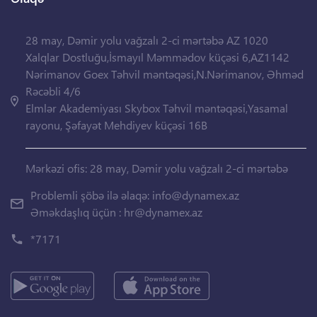
28 may, Dəmir yolu vağzalı 2-ci mərtəbə AZ 1020
Xalqlar Dostluğu,İsmayıl Məmmədov küçəsi 6,AZ1142
Nərimanov Goex Təhvil məntəqəsi,N.Nərimanov, Əhməd
Rəcəbli 4/6
Elmlər Akademiyası Skybox Təhvil məntəqəsi,Yasamal
rayonu, Şəfayət Mehdiyev küçəsi 16B
Mərkəzi ofis: 28 may, Dəmir yolu vağzalı 2-ci mərtəbə
Problemli şöbə ilə əlaqə:
info@dynamex.az
Əməkdaşlıq üçün :
hr@dynamex.az
*7171