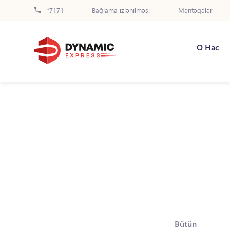
*7171
Bağlama izlənilməsi
Məntəqələr
О Нас
Bütün