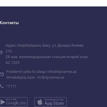
Контакты
Адрес: Азербайджан, Баку, ул. Дилара Алиева
235,
28 мая, железнодорожная станция второй этаж,
AZ 1020
Problemli şöbə ilə əlaqə:
info@dynamex.az
Əməkdaşlıq üçün :
hr@dynamex.az
*7171