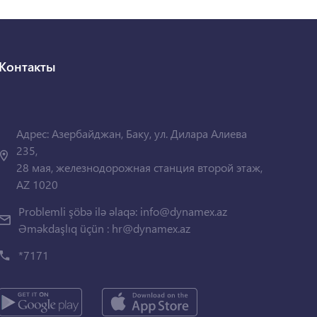
Контакты
Адрес: Азербайджан, Баку, ул. Дилара Алиева
235,
28 мая, железнодорожная станция второй этаж,
AZ 1020
Problemli şöbə ilə əlaqə:
info@dynamex.az
Əməkdaşlıq üçün :
hr@dynamex.az
*7171