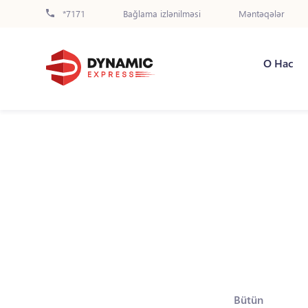
*7171
Bağlama izlənilməsi
Məntəqələr
О Нас
Bütün