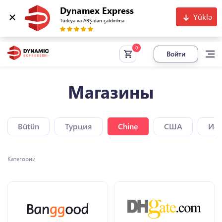
Dynamex Express
Yüklə
Türkiyə və ABŞ-dan çatdırılma
Войти
Магазины
Bütün
Турция
Chine
США
Исп
Категории