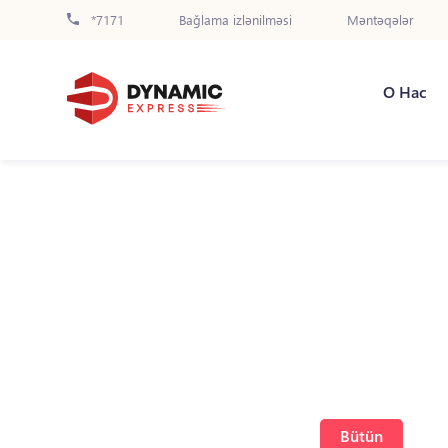
*7171
Bağlama izlənilməsi
Məntəqələr
О Нас
Bütün