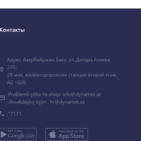
Контакты
Адрес: Азербайджан, Баку, ул. Дилара Алиева
235,
28 мая, железнодорожная станция второй этаж,
AZ 1020
Problemli şöbə ilə əlaqə:
info@dynamex.az
Əməkdaşlıq üçün :
hr@dynamex.az
*7171