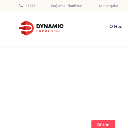
*7171
Bağlama izlənilməsi
Məntəqələr
О Нас
Bütün