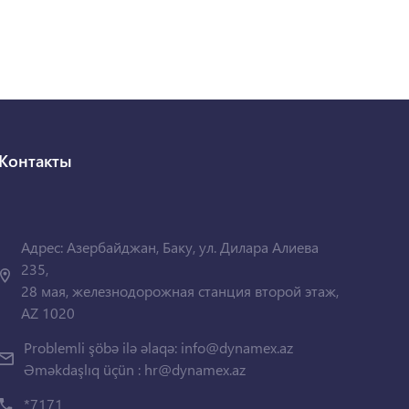
Контакты
Адрес: Азербайджан, Баку, ул. Дилара Алиева
235,
28 мая, железнодорожная станция второй этаж,
AZ 1020
Problemli şöbə ilə əlaqə:
info@dynamex.az
Əməkdaşlıq üçün :
hr@dynamex.az
*7171