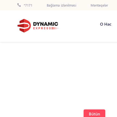
*7171
Bağlama izlənilməsi
Məntəqələr
О Нас
Bütün