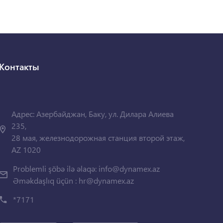
Контакты
Адрес: Азербайджан, Баку, ул. Дилара Алиева
235,
28 мая, железнодорожная станция второй этаж,
AZ 1020
Problemli şöbə ilə əlaqə:
info@dynamex.az
Əməkdaşlıq üçün :
hr@dynamex.az
*7171