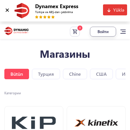
Dynamex Express
Yüklə
Türkiyə və ABŞ-dan çatdırılma
Войти
Магазины
Bütün
Турция
Chine
США
Исп
Категории