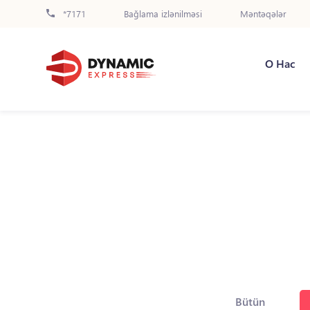
*7171
Bağlama izlənilməsi
Məntəqələr
О Нас
Bütün