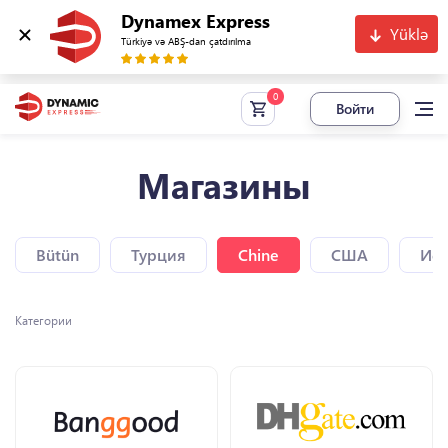
Dynamex Express
Yüklə
Türkiyə və ABŞ-dan çatdırılma
Войти
Магазины
Bütün
Турция
Chine
США
Исп
Категории