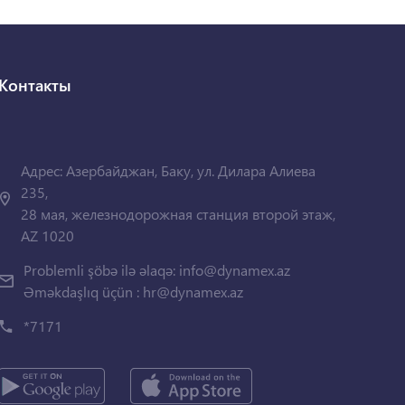
Контакты
Адрес: Азербайджан, Баку, ул. Дилара Алиева
235,
28 мая, железнодорожная станция второй этаж,
AZ 1020
Problemli şöbə ilə əlaqə:
info@dynamex.az
Əməkdaşlıq üçün :
hr@dynamex.az
*7171