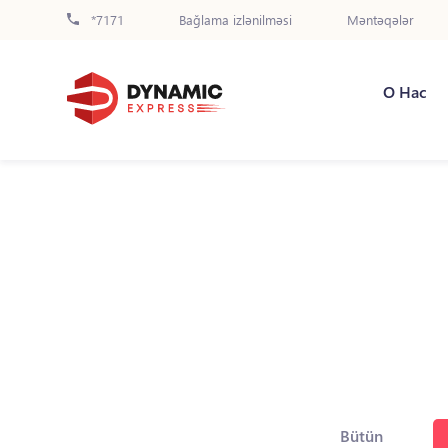
*7171
Bağlama izlənilməsi
Məntəqələr
О Нас
Bütün